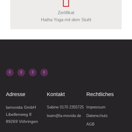
Zertifikat
Hatha Yoga mit dem Stuhl
F
I
Y
T
a
n
o
i
c
s
u
k
e
t
t
t
b
a
u
o
o
g
b
k
o
r
e
k
a
-
m
f
Adresse
Kontakt
Rechtliches
lamovida GmbH
Sabine 0170 2355725
Impressum
Libellenweg 8
team@la-movida.de
Datenschutz
89269 Vöhringen
AGB