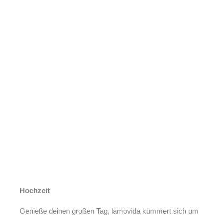
Zum
HA
Inhalt
springen
Hochzeit
Genieße deinen großen Tag, lamovida kümmert sich um